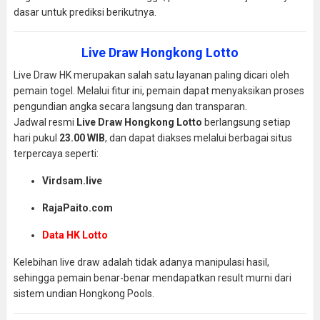
dasar untuk prediksi berikutnya.
Live Draw Hongkong Lotto
Live Draw HK merupakan salah satu layanan paling dicari oleh
pemain togel. Melalui fitur ini, pemain dapat menyaksikan proses
pengundian angka secara langsung dan transparan.
Jadwal resmi
Live Draw Hongkong Lotto
berlangsung setiap
hari pukul
23.00 WIB
, dan dapat diakses melalui berbagai situs
terpercaya seperti:
Virdsam.live
RajaPaito.com
Data HK Lotto
Kelebihan live draw adalah tidak adanya manipulasi hasil,
sehingga pemain benar-benar mendapatkan result murni dari
sistem undian Hongkong Pools.