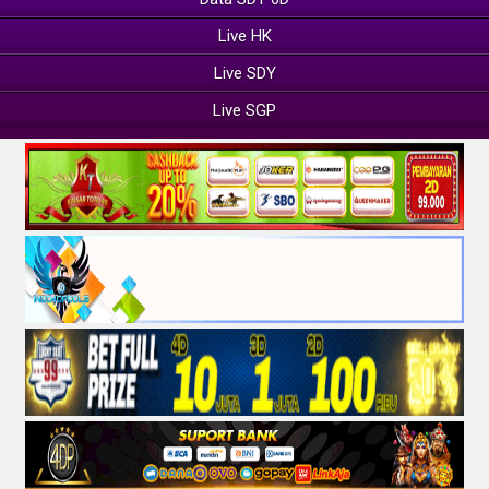
Live HK
Live SDY
Live SGP