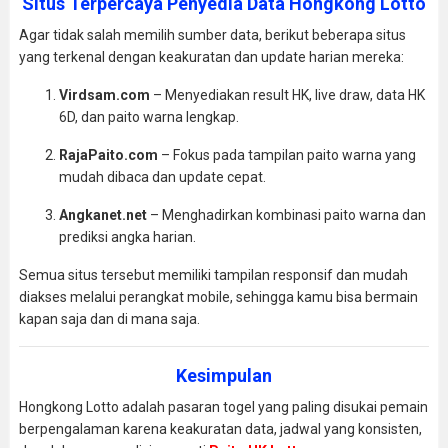
Situs Terpercaya Penyedia Data Hongkong Lotto
Agar tidak salah memilih sumber data, berikut beberapa situs
yang terkenal dengan keakuratan dan update harian mereka:
Virdsam.com
– Menyediakan result HK, live draw, data HK
6D, dan paito warna lengkap.
RajaPaito.com
– Fokus pada tampilan paito warna yang
mudah dibaca dan update cepat.
Angkanet.net
– Menghadirkan kombinasi paito warna dan
prediksi angka harian.
Semua situs tersebut memiliki tampilan responsif dan mudah
diakses melalui perangkat mobile, sehingga kamu bisa bermain
kapan saja dan di mana saja.
Kesimpulan
Hongkong Lotto adalah pasaran togel yang paling disukai pemain
berpengalaman karena keakuratan data, jadwal yang konsisten,