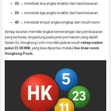
2D
→ menebak dua angka terakhir dari hasil keluaran.
3D
→ menebak tiga angka terakhir dari hasil keluaran.
4D
→ menebak empat angka lengkap dari result resmi.
Setiap taruhan memiliki tingkat kemenangan dan pembayaran
yang berbeda, tergantung pada jenis permainan yang dipilih.
Selain itu, Hongkong Lotto memiliki jadwal result
setiap malam
pukul 23.00 WIB
, yang bisa dipantau melalui
live draw resmi
Hongkong Pools
.